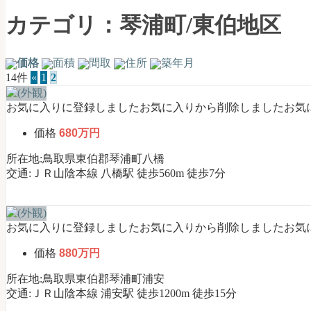
琴
浦
カテゴリ：琴浦町/東伯地区
町
｜
土
価格
面積
間取
住所
築年月
地
14件
«
1
2
売
買・
お気に入りに登録しました
お気に入りから削除しました
お気
不
価格
680万円
動
産
所在地:鳥取県東伯郡琴浦町八橋
購
交通:ＪＲ山陰本線 八橋駅 徒歩560m 徒歩7分
入
お
任
せ
お気に入りに登録しました
お気に入りから削除しました
お気
く
だ
価格
880万円
さ
所在地:鳥取県東伯郡琴浦町浦安
い
交通:ＪＲ山陰本線 浦安駅 徒歩1200m 徒歩15分
【公
式】