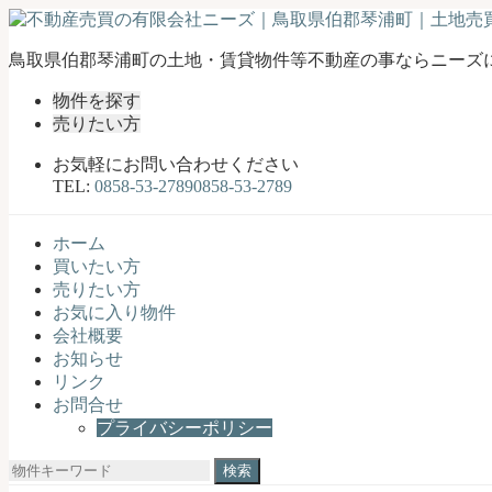
不
鳥取県伯郡琴浦町の土地・賃貸物件等不動産の事ならニーズ
動
物件を探す
産
売りたい方
売
買
お気軽にお問い合わせください
の
TEL:
0858-53-2789
0858-53-2789
有
限
ホーム
会
買いたい方
社
売りたい方
ニ
お気に入り物件
ー
会社概要
ズ
お知らせ
｜
リンク
鳥
お問合せ
取
プライバシーポリシー
県
伯
検
郡
索: