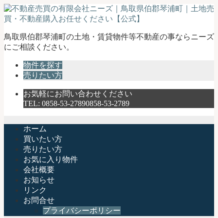
不
鳥取県伯郡琴浦町の土地・賃貸物件等不動産の事ならニーズ
動
にご相談ください。
産
物件を探す
売
売りたい方
買
の
お気軽にお問い合わせください
有
TEL:
0858-53-2789
0858-53-2789
限
会
社
ホーム
ニ
買いたい方
ー
売りたい方
ズ
お気に入り物件
｜
会社概要
鳥
お知らせ
取
リンク
県
お問合せ
伯
プライバシーポリシー