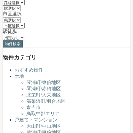
市区選択
駅徒歩
物件カテゴリ
おすすめ物件
土地
琴浦町/東伯地区
琴浦町/赤碕地区
北栄町/大栄地区
湯梨浜町/羽合地区
倉吉市
鳥取中部エリア
戸建て・マンション
大山町/中山地区
琴浦町/東伯地区