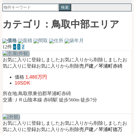
郡
検
琴
索:
浦
町
カテゴリ：鳥取中部エリア
｜
土
地
価格
面積
間取
住所
築年月
売
12件
«
1
2
買・
不
お気に入りに登録しました
お気に入りから削除しました
お
動
気に入りに登録
お気に入りから削除
売戸建／琴浦町赤碕
産
価格
1,480万円
購
10SDK
入
お
所在地:鳥取県東伯郡琴浦町赤碕
任
交通:ＪＲ山陰本線 赤碕駅 徒歩560m 徒歩7分
せ
く
だ
さ
お気に入りに登録しました
お気に入りから削除しました
お
い
気に入りに登録
お気に入りから削除
売戸建／琴浦町德万
【公