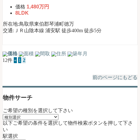
式】
価格
1,480万円
8LDK
所在地:鳥取県東伯郡琴浦町德万
交通:ＪＲ山陰本線 浦安駅 徒歩400m 徒歩5分
価格
面積
間取
住所
築年月
12件
«
1
2
前のページにもどる
物件サーチ
ご希望の種別を選択して下さい
以下ご希望の条件を選択して物件検索ボタンを押して下さ
い
駅選択