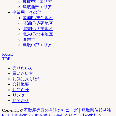
鳥取中部エリア
鳥取西部エリア
事業用・その他
琴浦町/東伯地区
琴浦町/赤碕地区
北栄町/大栄地区
北栄町/北条地区
倉吉市
鳥取中部エリア
PAGE
TOP
売りたい方
買いたい方
お気に入り物件
会社概要
お知らせ
リンク
お問合せ
Copyright ©
不動産売買の有限会社ニーズ｜鳥取県伯郡琴浦
町｜土地売買・不動産購入お任せください【公式】
All