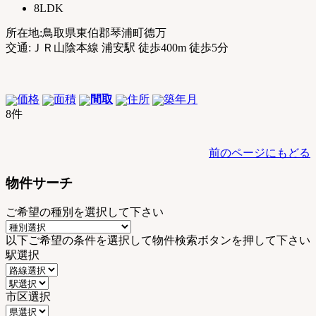
8LDK
所在地:鳥取県東伯郡琴浦町德万
交通:ＪＲ山陰本線 浦安駅 徒歩400m 徒歩5分
価格
面積
間取
住所
築年月
8件
前のページにもどる
物件サーチ
ご希望の種別を選択して下さい
以下ご希望の条件を選択して物件検索ボタンを押して下さい
駅選択
市区選択