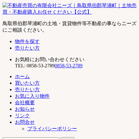
不
鳥取県伯郡琴浦町の土地・賃貸物件等不動産の事ならニーズ
動
にご相談ください。
産
物件を探す
売
売りたい方
買
の
お気軽にお問い合わせください
有
TEL:
0858-53-2789
0858-53-2789
限
会
ホーム
社
買いたい方
ニ
売りたい方
ー
お気に入り物件
ズ
会社概要
｜
お知らせ
鳥
リンク
取
お問合せ
県
プライバシーポリシー
伯