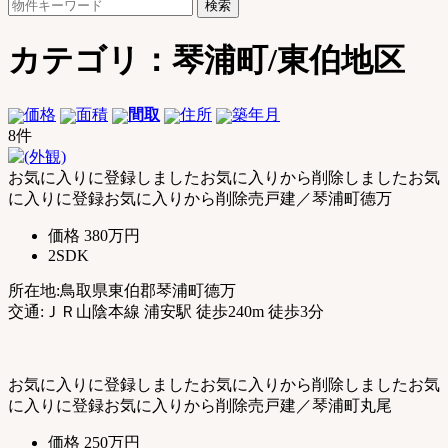
検
郡
索:
琴
浦
カテゴリ：琴浦町/東伯地区
町
｜
土
価格
面積
間取
住所
築年月
地
8件
売
買・
お気に入りに登録しました
お気に入りから削除しました
お気
不
に入りに登録
お気に入りから削除
売戸建／琴浦町德万
動
価格
380万円
産
2SDK
購
入
所在地:鳥取県東伯郡琴浦町德万
お
交通:ＪＲ山陰本線 浦安駅 徒歩240m 徒歩3分
任
せ
く
だ
お気に入りに登録しました
お気に入りから削除しました
お気
さ
に入りに登録
お気に入りから削除
売戸建／琴浦町丸尾
い
価格
250万円
【公