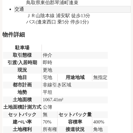
鳥取県東伯郡琴浦町逢束
交通
ＪＲ山陰本線 浦安駅 徒歩13分
バス(逢束西口 乗5分 停歩1分)
物件詳細
駐車場
取引態様
仲介
引渡/入居時期
即時
現況
更地
地目
宅地
用途地域
無指定
都市計画
非線引き区域
地勢
平坦
土地面積
1067.41m²
土地面積計測方式
公簿
セットバック
無
セットバック量
建ぺい率
70%
容積率
400%
土地権利
所有権
接道状況
角地