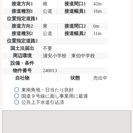
接道方向1
南
接道間口1
42m
接道種別1
公道
接道幅員1
16m
位置指定道路1
接道方向2
東
接道間口2
6m
接道種別2
公道
接道幅員2
11m
位置指定道路2
国土法届出
不要
周辺環境
浦安小学校 東伯中学校
設備・条件
物件番号
240013
自社物
状態
売出中
東南角地・日当たり良好
国道９号線に面し事業用に最適
公共上下水道引込済