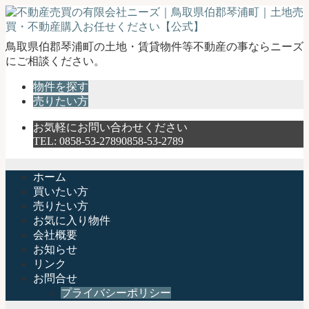
不
鳥取県伯郡琴浦町の土地・賃貸物件等不動産の事ならニーズ
動
にご相談ください。
産
物件を探す
売
売りたい方
買
の
お気軽にお問い合わせください
有
TEL:
0858-53-2789
0858-53-2789
限
会
社
ホーム
ニ
買いたい方
ー
売りたい方
ズ
お気に入り物件
｜
会社概要
鳥
お知らせ
取
リンク
県
お問合せ
伯
プライバシーポリシー
郡