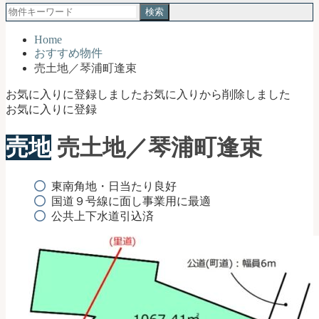
検
琴
索:
浦
Home
町
おすすめ物件
｜
売土地／琴浦町逢束
土
地
お気に入りに登録しました
お気に入りから削除しました
売
お気に入りに登録
買・
不
売地
売土地／琴浦町逢束
動
産
購
東南角地・日当たり良好
入
国道９号線に面し事業用に最適
お
公共上下水道引込済
任
せ
く
だ
さ
い
【公