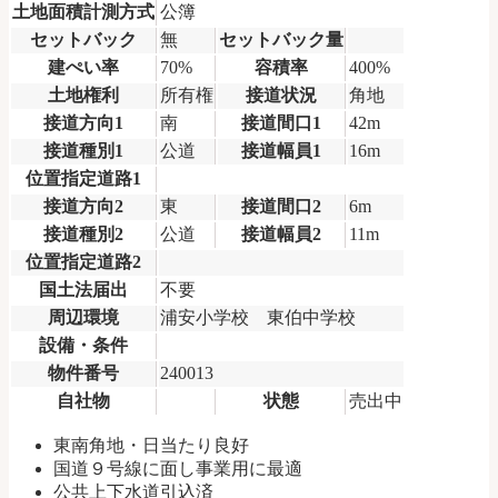
土地面積計測方式
公簿
セットバック
無
セットバック量
建ぺい率
70%
容積率
400%
土地権利
所有権
接道状況
角地
接道方向1
南
接道間口1
42m
接道種別1
公道
接道幅員1
16m
位置指定道路1
接道方向2
東
接道間口2
6m
接道種別2
公道
接道幅員2
11m
位置指定道路2
国土法届出
不要
周辺環境
浦安小学校 東伯中学校
設備・条件
物件番号
240013
自社物
状態
売出中
東南角地・日当たり良好
国道９号線に面し事業用に最適
公共上下水道引込済