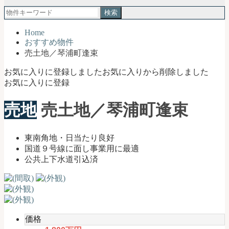
郡
検
琴
索:
浦
Home
町
おすすめ物件
｜
売土地／琴浦町逢束
土
地
お気に入りに登録しました
お気に入りから削除しました
売
お気に入りに登録
買・
不
売地
売土地／琴浦町逢束
動
産
購
東南角地・日当たり良好
入
国道９号線に面し事業用に最適
お
公共上下水道引込済
任
せ
く
だ
さ
い
価格
【公