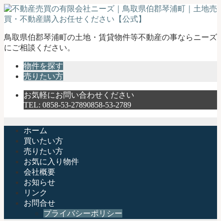
不
鳥取県伯郡琴浦町の土地・賃貸物件等不動産の事ならニーズ
動
にご相談ください。
産
物件を探す
売
売りたい方
買
の
お気軽にお問い合わせください
有
TEL:
0858-53-2789
0858-53-2789
限
会
社
ホーム
ニ
買いたい方
ー
売りたい方
ズ
お気に入り物件
｜
会社概要
鳥
お知らせ
取
リンク
県
お問合せ
伯
プライバシーポリシー