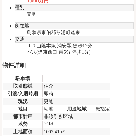
1,800万円
式】
種別
売地
所在地
鳥取県東伯郡琴浦町逢束
交通
ＪＲ山陰本線 浦安駅 徒歩13分
バス(逢束西口 乗5分 停歩1分)
物件詳細
駐車場
取引態様
仲介
引渡/入居時期
即時
現況
更地
地目
宅地
用途地域
無指定
都市計画
非線引き区域
地勢
平坦
土地面積
1067.41m²