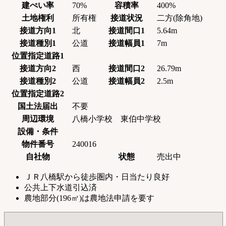
建ぺい率
70%
容積率
400%
土地権利
所有権
接道状況
二方(除角地)
接道方向1
北
接道間口1
5.64m
接道種別1
公道
接道幅員1
7m
位置指定道路1
接道方向2
西
接道間口2
26.79m
接道種別2
公道
接道幅員2
2.5m
位置指定道路2
国土法届出
不要
周辺環境
八橋小学校 東伯中学校
設備・条件
物件番号
240016
自社物
状態
売出中
ＪＲ八橋駅から徒歩圏内・日当たり良好
公共上下水道引込済
農地部分(196㎡)は農地法申請を要す