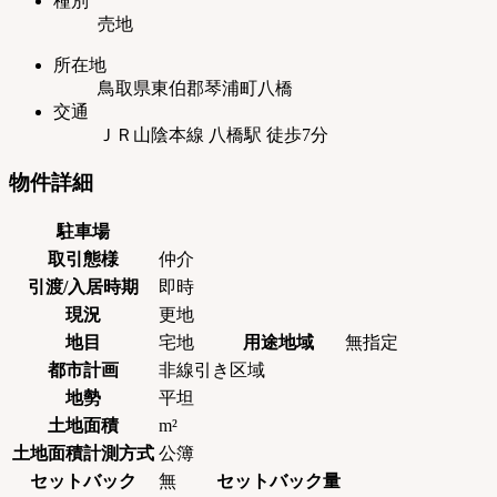
種別
式】
売地
所在地
鳥取県東伯郡琴浦町八橋
交通
ＪＲ山陰本線 八橋駅 徒歩7分
物件詳細
駐車場
取引態様
仲介
引渡/入居時期
即時
現況
更地
地目
宅地
用途地域
無指定
都市計画
非線引き区域
地勢
平坦
土地面積
m²
土地面積計測方式
公簿
セットバック
無
セットバック量