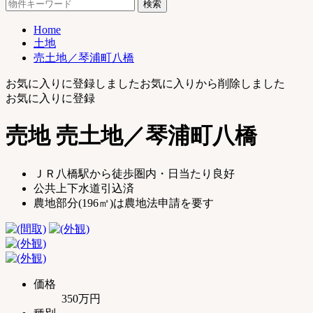
検
郡
索:
琴
Home
浦
土地
町
売土地／琴浦町八橋
｜
土
お気に入りに登録しました
お気に入りから削除しました
地
お気に入りに登録
売
買・
売地
売土地／琴浦町八橋
不
動
産
ＪＲ八橋駅から徒歩圏内・日当たり良好
購
公共上下水道引込済
入
農地部分(196㎡)は農地法申請を要す
お
任
せ
く
だ
さ
価格
い
350万円
【公