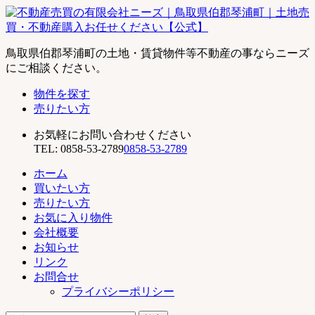
不
鳥取県伯郡琴浦町の土地・賃貸物件等不動産の事ならニーズ
動
にご相談ください。
産
物件を探す
売
売りたい方
買
の
お気軽にお問い合わせください
有
TEL:
0858-53-2789
0858-53-2789
限
会
ホーム
社
買いたい方
ニ
売りたい方
ー
お気に入り物件
ズ
会社概要
｜
お知らせ
鳥
リンク
取
お問合せ
県
プライバシーポリシー
伯