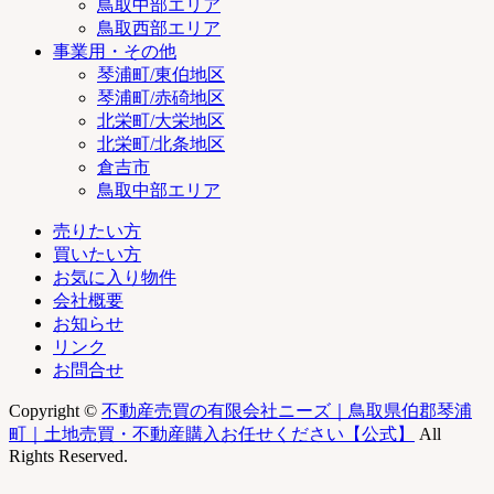
鳥取中部エリア
鳥取西部エリア
事業用・その他
琴浦町/東伯地区
琴浦町/赤碕地区
北栄町/大栄地区
北栄町/北条地区
倉吉市
鳥取中部エリア
売りたい方
買いたい方
お気に入り物件
会社概要
お知らせ
リンク
お問合せ
Copyright ©
不動産売買の有限会社ニーズ｜鳥取県伯郡琴浦
町｜土地売買・不動産購入お任せください【公式】
All
Rights Reserved.