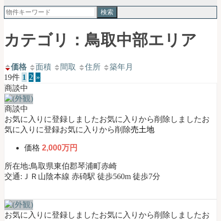
郡
検
琴
索:
浦
町
カテゴリ：鳥取中部エリア
｜
土
地
価格
面積
間取
住所
築年月
売
19件
1
2
»
買・
商談中
不
動
商談中
産
お気に入りに登録しました
お気に入りから削除しました
お
購
気に入りに登録
お気に入りから削除
売土地
入
価格
2,000万円
お
任
所在地:鳥取県東伯郡琴浦町赤崎
せ
交通:ＪＲ山陰本線 赤碕駅 徒歩560m 徒歩7分
く
だ
さ
い
お気に入りに登録しました
お気に入りから削除しました
お
【公