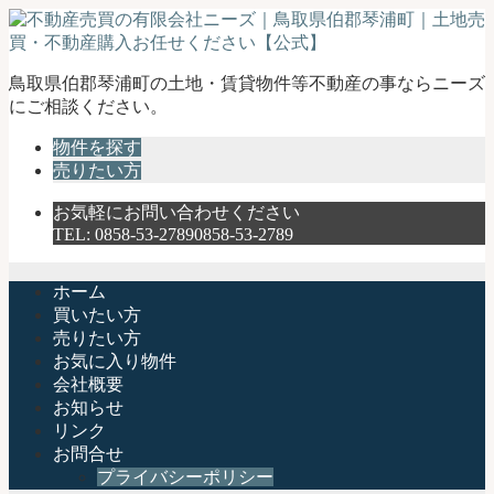
不
鳥取県伯郡琴浦町の土地・賃貸物件等不動産の事ならニーズ
動
にご相談ください。
産
物件を探す
売
売りたい方
買
の
お気軽にお問い合わせください
有
TEL:
0858-53-2789
0858-53-2789
限
会
社
ホーム
ニ
買いたい方
ー
売りたい方
ズ
お気に入り物件
｜
会社概要
鳥
お知らせ
取
リンク
県
お問合せ
伯
プライバシーポリシー