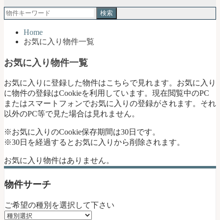
郡
検
琴
索:
浦
Home
町
お気に入り物件一覧
｜
土
お気に入り物件一覧
地
売
お気に入りに登録した物件はこちらで見れます。お気に入り
買・
に物件の登録はCookieを利用しています。現在閲覧中のPC
不
またはスマートフォンでお気に入りの登録がされます。それ
動
以外のPC等で見た場合は見れません。
産
購
※お気に入りのCookie保存期間は30日です。
入
※30日を経過するとお気に入りから削除されます。
お
任
お気に入り物件はありません。
せ
く
物件サーチ
だ
さ
ご希望の種別を選択して下さい
い