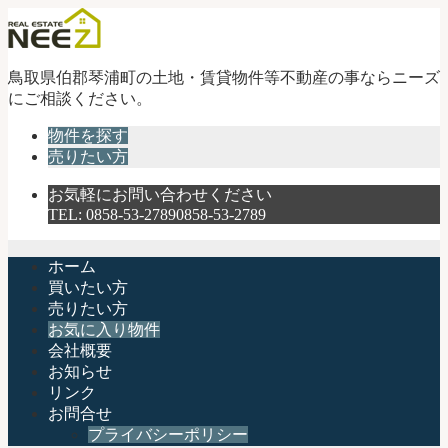
不
鳥取県伯郡琴浦町の土地・賃貸物件等不動産の事ならニーズ
動
にご相談ください。
産
物件を探す
売
売りたい方
買
の
お気軽にお問い合わせください
有
TEL:
0858-53-2789
0858-53-2789
限
会
社
ホーム
ニ
買いたい方
ー
売りたい方
ズ
お気に入り物件
｜
会社概要
鳥
お知らせ
取
リンク
県
お問合せ
伯
プライバシーポリシー