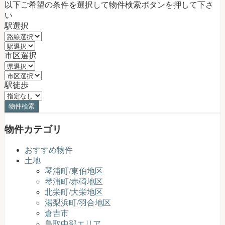
【公
以下ご希望の条件を選択して物件検索ボタンを押して下さ
式】
い
駅選択
市区選択
駅徒歩
物件カテゴリ
おすすめ物件
土地
琴浦町/東伯地区
琴浦町/赤碕地区
北栄町/大栄地区
湯梨浜町/羽合地区
倉吉市
鳥取中部エリア