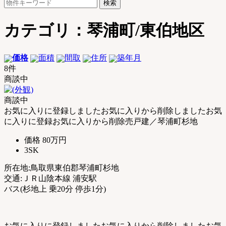
検
郡
索:
琴
浦
カテゴリ：琴浦町/東伯地区
町
｜
土
価格
面積
間取
住所
築年月
地
8件
売
商談中
買・
不
商談中
動
お気に入りに登録しました
お気に入りから削除しました
お気
産
に入りに登録
お気に入りから削除
売戸建／琴浦町杉地
購
価格
80万円
入
3SK
お
任
所在地:鳥取県東伯郡琴浦町杉地
せ
交通:ＪＲ山陰本線 浦安駅
く
バス(杉地上 乗20分 停歩1分)
だ
さ
い
【公
お気に入りに登録しました
お気に入りから削除しました
お気