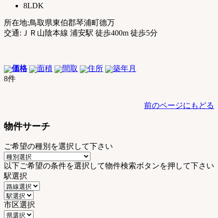
8LDK
所在地:鳥取県東伯郡琴浦町德万
交通:ＪＲ山陰本線 浦安駅 徒歩400m 徒歩5分
価格
面積
間取
住所
築年月
8件
前のページにもどる
物件サーチ
ご希望の種別を選択して下さい
以下ご希望の条件を選択して物件検索ボタンを押して下さい
駅選択
市区選択