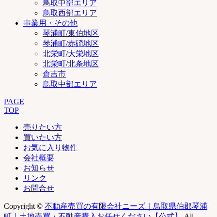
鳥取中部エリア
鳥取西部エリア
事業用・その他
琴浦町/東伯地区
琴浦町/赤碕地区
北栄町/大栄地区
北栄町/北条地区
倉吉市
鳥取中部エリア
PAGE
TOP
売りたい方
買いたい方
お気に入り物件
会社概要
お知らせ
リンク
お問合せ
Copyright ©
不動産売買の有限会社ニーズ｜鳥取県伯郡琴浦
町｜土地売買・不動産購入お任せください【公式】
All