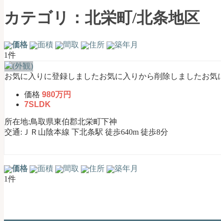
琴
浦
カテゴリ：北栄町/北条地区
町
｜
土
価格
面積
間取
住所
築年月
地
1件
売
買・
お気に入りに登録しました
お気に入りから削除しました
お気
不
価格
980万円
動
7SLDK
産
購
所在地:鳥取県東伯郡北栄町下神
入
交通:ＪＲ山陰本線 下北条駅 徒歩640m 徒歩8分
お
任
せ
価格
面積
間取
住所
築年月
く
1件
だ
さ
い
【公
式】