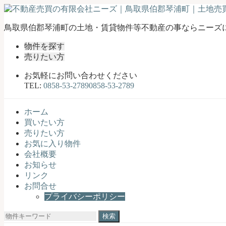
不
鳥取県伯郡琴浦町の土地・賃貸物件等不動産の事ならニーズ
動
物件を探す
産
売りたい方
売
買
お気軽にお問い合わせください
の
TEL:
0858-53-2789
0858-53-2789
有
限
ホーム
会
買いたい方
社
売りたい方
ニ
お気に入り物件
ー
会社概要
ズ
お知らせ
｜
リンク
鳥
お問合せ
取
プライバシーポリシー
県
伯
検
郡
索: