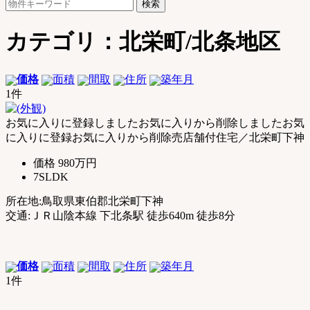
検
郡
索:
琴
浦
カテゴリ：北栄町/北条地区
町
｜
土
価格
面積
間取
住所
築年月
地
1件
売
買・
お気に入りに登録しました
お気に入りから削除しました
お気
不
に入りに登録
お気に入りから削除
売店舗付住宅／北栄町下神
動
価格
980万円
産
7SLDK
購
入
所在地:鳥取県東伯郡北栄町下神
お
交通:ＪＲ山陰本線 下北条駅 徒歩640m 徒歩8分
任
せ
く
だ
価格
面積
間取
住所
築年月
さ
1件
い
【公