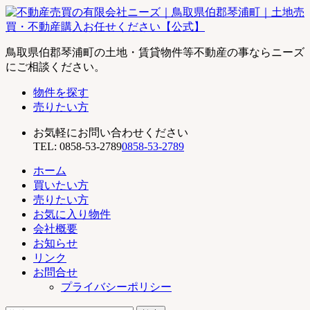
不
鳥取県伯郡琴浦町の土地・賃貸物件等不動産の事ならニーズ
動
にご相談ください。
産
物件を探す
売
売りたい方
買
の
お気軽にお問い合わせください
有
TEL:
0858-53-2789
0858-53-2789
限
会
ホーム
社
買いたい方
ニ
売りたい方
ー
お気に入り物件
ズ
会社概要
｜
お知らせ
鳥
リンク
取
お問合せ
県
プライバシーポリシー
伯