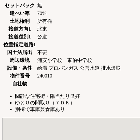
セットバック
無
建ぺい率
70%
土地権利
所有権
接道方向1
北東
接道種別1
公道
位置指定道路1
国土法届出
不要
周辺環境
浦安小学校 東伯中学校
設備・条件
給湯
プロパンガス
公営水道
排水汲取
物件番号
240010
自社物
閑静な住宅街・陽当たり良好
ゆとりの間取り（７ＤＫ）
別棟で車庫兼倉庫あり