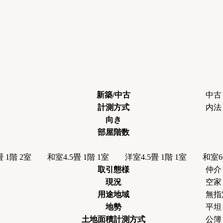
新築/中古
中古
計測方式
内法
向き
部屋階数
畳 1階 2室 和室4.5畳 1階 1室 洋室4.5畳 1階 1室 和
取引態様
仲介
現況
空家
用途地域
無指
地勢
平坦
土地面積計測方式
公簿