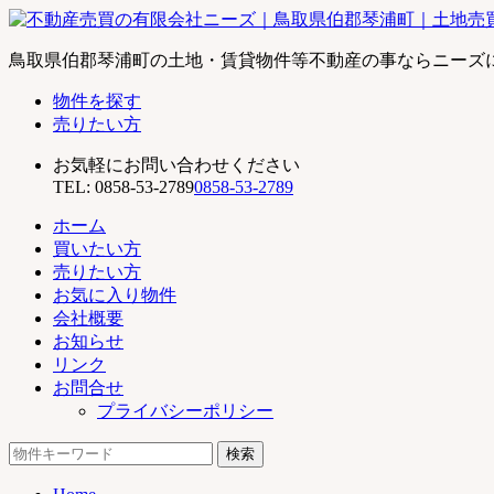
不
鳥取県伯郡琴浦町の土地・賃貸物件等不動産の事ならニーズ
動
物件を探す
産
売りたい方
売
買
お気軽にお問い合わせください
の
TEL:
0858-53-2789
0858-53-2789
有
限
ホーム
会
買いたい方
社
売りたい方
ニ
お気に入り物件
ー
会社概要
ズ
お知らせ
｜
リンク
鳥
お問合せ
取
プライバシーポリシー
県
検
伯
索:
郡