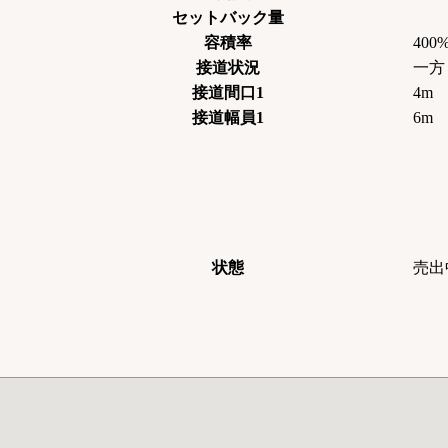
セットバック量
容積率
400
接道状況
一方
接道間口1
4m
接道幅員1
6m
状態
売出