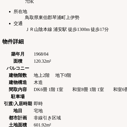
7DK
所在地
鳥取県東伯郡琴浦町上伊勢
交通
ＪＲ山陰本線 浦安駅 徒歩1300m 徒歩17分
物件詳細
築年月
1968/04
面積
120.32m²
バルコニー
建物階数
地上2階 地下0階
建物構造
木造
間取内容
DK6畳 1階 1室 和室8畳 1階 1室 和室6
駐車場
引渡/入居時期
即時
地目
宅地
都市計画
非線引き区域
土地面積
601.92m²