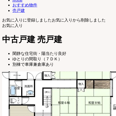
Home
琴
おすすめ物件
浦
売戸建
町
｜
お気に入りに登録しました
お気に入りから削除しました
土
お気に入り
地
売
中古戸建
売戸建
買・
不
動
閑静な住宅街・陽当たり良好
産
ゆとりの間取り（７ＤＫ）
購
別棟で車庫兼倉庫あり
入
お
任
せ
く
だ
さ
い
【公
式】