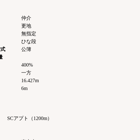
仲介
更地
無指定
ひな段
方式
公簿
量
400%
一方
16.427m
6m
 SCアプト（1200m）