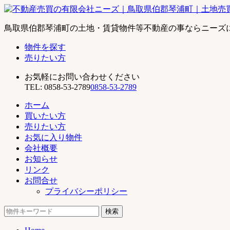
不
鳥取県伯郡琴浦町の土地・賃貸物件等不動産の事ならニーズ
動
物件を探す
産
売りたい方
売
買
お気軽にお問い合わせください
の
TEL:
0858-53-2789
0858-53-2789
有
限
ホーム
会
買いたい方
社
売りたい方
ニ
お気に入り物件
ー
会社概要
ズ
お知らせ
｜
リンク
鳥
お問合せ
取
プライバシーポリシー
県
検
伯
索:
郡