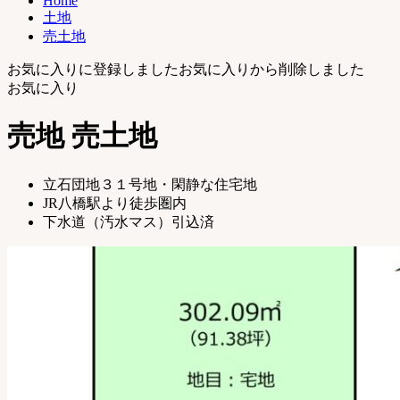
Home
琴
土地
浦
売土地
町
｜
お気に入りに登録しました
お気に入りから削除しました
土
お気に入り
地
売
売地
売土地
買・
不
動
立石団地３１号地・閑静な住宅地
産
JR八橋駅より徒歩圏内
購
下水道（汚水マス）引込済
入
お
任
せ
く
だ
さ
い
【公
式】