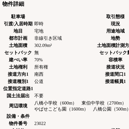
物件詳細
駐車場
取引態様
引渡/入居時期
即時
現況
地目
宅地
用途地域
都市計画
非線引き区域
地勢
土地面積
302.09m²
土地面積計測
セットバック
無
セットバック
建ぺい率
70%
容積率
土地権利
所有権
接道状況
接道方向1
南西
接道間口1
接道種別1
公道
接道幅員1
位置指定道路1
国土法届出
不要
八橋小学校（600m） 東伯中学校（2700m）
周辺環境
やばせこども園（1600m） 八橋公園（500m）
設備・条件
物件番号
23022